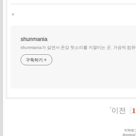
,
shunmania
shunmania가 살면서 온갖 헛소리를 지껄이는 곳. 가끔씩 컴
구독하기
이전
1
지역로
shunman