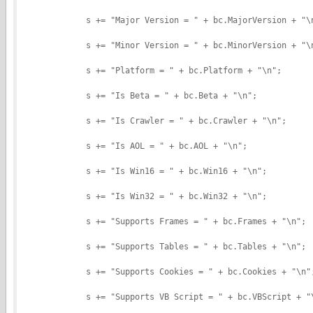
            s += "Major Version = " + bc.MajorVersion + "\
            s += "Minor Version = " + bc.MinorVersion + "\
            s += "Platform = " + bc.Platform + "\n";
            s += "Is Beta = " + bc.Beta + "\n";
            s += "Is Crawler = " + bc.Crawler + "\n";
            s += "Is AOL = " + bc.AOL + "\n";
            s += "Is Win16 = " + bc.Win16 + "\n";
            s += "Is Win32 = " + bc.Win32 + "\n";
            s += "Supports Frames = " + bc.Frames + "\n";
            s += "Supports Tables = " + bc.Tables + "\n";
            s += "Supports Cookies = " + bc.Cookies + "\n"
            s += "Supports VB Script = " + bc.VBScript + "