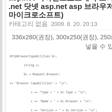
.net 닷넷 asp.net asp 브라우저 
마이크로소프트)
카테고리 없음
2009. 8. 20. 20:13
336x280(권장), 300x250(권장), 2
넣을 수 
HttpBrowserCapabilities bc;
        string s;
        bc = Request.Browser;
s= "Browser Capabilities" + "\n";
            s += "Type = " + bc.Type + "\n";
            s += "Name = " + bc.Browser + "\n";
            s += "Version = " + bc.Version + "\n";