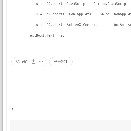
            s += "Supports JavaScript = " + bc.JavaScript 
            s += "Supports Java Applets = " + bc.JavaApple
            s += "Supports ActiveX Controls = " + bc.Activ
        TextBox1.Text = s;
공감
구독하기
,