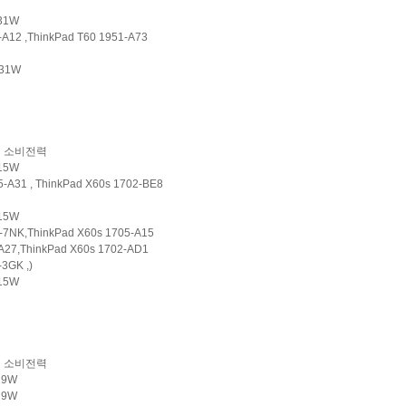
 31W
A12 ,ThinkPad T60 1951-A73
31W
소비전력
 15W
-A31 , ThinkPad X60s 1702-BE8
 15W
-7NK,ThinkPad X60s 1705-A15
A27,ThinkPad X60s 1702-AD1
3GK ,)
15W
소비전력
z 9W
 9W