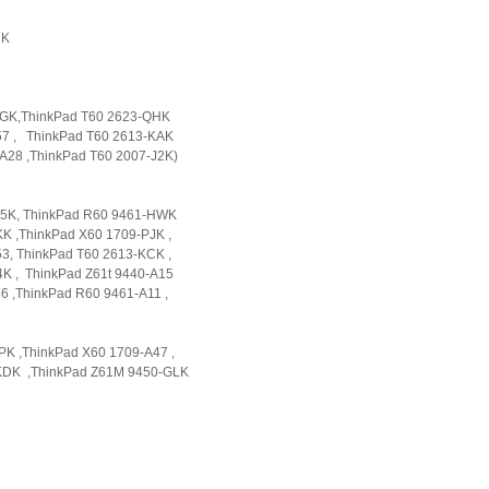
4UK
QGK,ThinkPad T60 2623-QHK
7 , ThinkPad T60 2613-KAK
28 ,ThinkPad T60 2007-J2K)
Q5K, ThinkPad R60 9461-HWK
K ,ThinkPad X60 1709-PJK ,
3, ThinkPad T60 2613-KCK ,
K , ThinkPad Z61t 9440-A15
 ,ThinkPad R60 9461-A11 ,
K ,ThinkPad X60 1709-A47 ,
KDK ,ThinkPad Z61M 9450-GLK