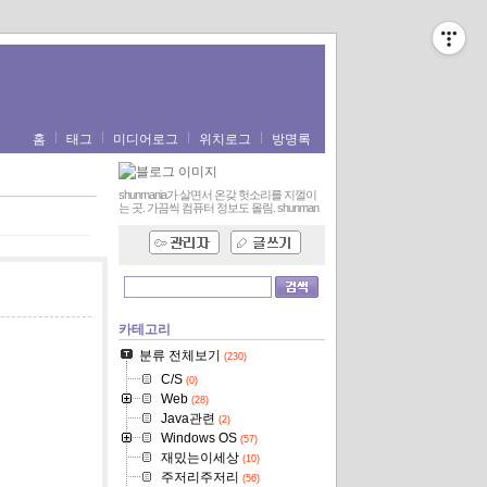
홈
태그
미디어로그
위치로그
방명록
shunmania가 살면서 온갖 헛소리를 지껄이
는 곳. 가끔씩 컴퓨터 정보도 올림.
shunman
카테고리
분류 전체보기
(230)
C/S
(0)
Web
(28)
Java관련
(2)
Windows OS
(57)
재밌는이세상
(10)
주저리주저리
(56)