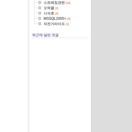
스트레칭관련
(14)
오락클
(3)
시슥호
(4)
MSSQL2005+
(4)
자전거라이프
(1)
최근에 달린 댓글