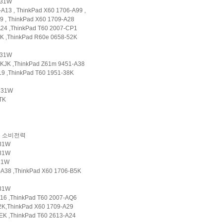
z 31W
13 , ThinkPad X60 1706-A99 ,
 , ThinkPad X60 1709-A28
24 ,ThinkPad T60 2007-CP1
K ,ThinkPad R60e 0658-52K
z 31W
KJK ,ThinkPad Z61m 9451-A38
9 ,ThinkPad T60 1951-38K
z 31W
TK
소비전력
z 31W
 31W
 31W
A38 ,ThinkPad X60 1706-B5K
 31W
16 ,ThinkPad T60 2007-AQ6
2K,ThinkPad X60 1709-A29
EK ,ThinkPad T60 2613-A24