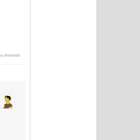
shunman
 by