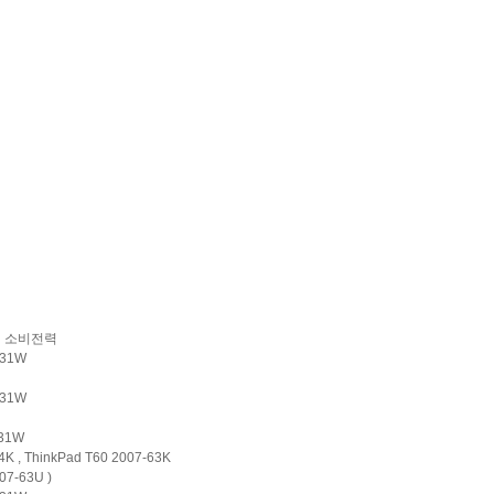
소비전력
z 31W
z 31W
 31W
K , ThinkPad T60 2007-63K
07-63U )