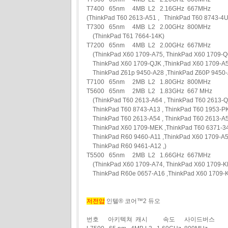
T7400 65nm 4MB L2 2.16GHz 667MHz
(ThinkPad T60 2613-A51 , ThinkPad T60 8743-
T7300 65nm 4MB L2 2.00GHz 800MHz
(ThinkPad T61 7664-14K)
T7200 65nm 4MB L2 2.00GHz 667MHz
(ThinkPad X60 1709-A75, ThinkPad X60 1709-
ThinkPad X60 1709-QJK ,ThinkPad X60 1709-A5
ThinkPad Z61p 9450-A28 ,ThinkPad Z60P 9450-A
T7100 65nm 2MB L2 1.80GHz 800MHz
T5600 65nm 2MB L2 1.83GHz 667 MHz
(ThinkPad T60 2613-A64 , ThinkPad T60 2613-
ThinkPad T60 8743-A13 , ThinkPad T60 1953-PK
ThinkPad T60 2613-A54 , ThinkPad T60 2613-A5
ThinkPad X60 1709-MEK ,ThinkPad T60 6371-34
ThinkPad R60 9460-A11 ,ThinkPad X60 1709-A56
ThinkPad R60 9461-A12 ,)
T5500 65nm 2MB L2 1.66GHz 667MHz
(ThinkPad X60 1709-A74, ThinkPad X60 1709-KP
ThinkPad R60e 0657-A16 ,ThinkPad X60 1709-
저전압
인텔® 코어™2 듀오
번호 아키텍쳐 캐시 속도 사이드버스