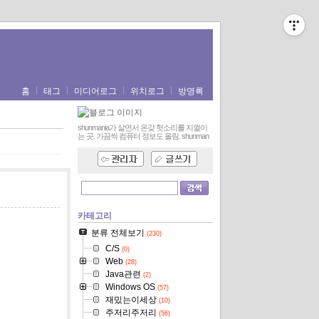
홈
태그
미디어로그
위치로그
방명록
shunmania가 살면서 온갖 헛소리를 지껄이
는 곳. 가끔씩 컴퓨터 정보도 올림.
shunman
카테고리
분류 전체보기
(230)
C/S
(0)
Web
(28)
Java관련
(2)
Windows OS
(57)
재밌는이세상
(10)
주저리주저리
(56)