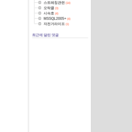
스트레칭관련
(14)
오락클
(3)
시슥호
(4)
MSSQL2005+
(4)
자전거라이프
(1)
최근에 달린 댓글