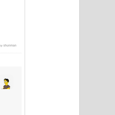
shunman
 by