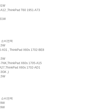
 31W
A12 ,ThinkPad T60 1951-A73
31W
소비전력
 15W
-A31 , ThinkPad X60s 1702-BE8
 15W
-7NK,ThinkPad X60s 1705-A15
A27,ThinkPad X60s 1702-AD1
3GK ,)
15W
소비전력
z 9W
 9W