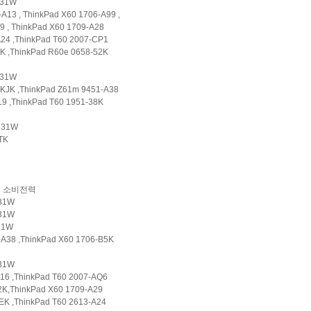
z 31W
13 , ThinkPad X60 1706-A99 ,
 , ThinkPad X60 1709-A28
24 ,ThinkPad T60 2007-CP1
K ,ThinkPad R60e 0658-52K
z 31W
KJK ,ThinkPad Z61m 9451-A38
9 ,ThinkPad T60 1951-38K
z 31W
TK
소비전력
z 31W
 31W
 31W
A38 ,ThinkPad X60 1706-B5K
 31W
16 ,ThinkPad T60 2007-AQ6
2K,ThinkPad X60 1709-A29
EK ,ThinkPad T60 2613-A24