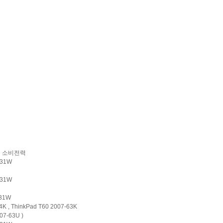
소비전력
z 31W
z 31W
 31W
K , ThinkPad T60 2007-63K
07-63U )