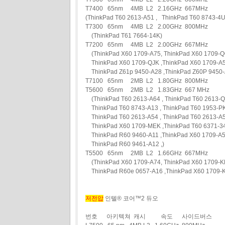
T7400 65nm 4MB L2 2.16GHz 667MHz
(ThinkPad T60 2613-A51 , ThinkPad T60 8743-
T7300 65nm 4MB L2 2.00GHz 800MHz
(ThinkPad T61 7664-14K)
T7200 65nm 4MB L2 2.00GHz 667MHz
(ThinkPad X60 1709-A75, ThinkPad X60 1709-
ThinkPad X60 1709-QJK ,ThinkPad X60 1709-A5
ThinkPad Z61p 9450-A28 ,ThinkPad Z60P 9450-A
T7100 65nm 2MB L2 1.80GHz 800MHz
T5600 65nm 2MB L2 1.83GHz 667 MHz
(ThinkPad T60 2613-A64 , ThinkPad T60 2613-
ThinkPad T60 8743-A13 , ThinkPad T60 1953-PK
ThinkPad T60 2613-A54 , ThinkPad T60 2613-A5
ThinkPad X60 1709-MEK ,ThinkPad T60 6371-34
ThinkPad R60 9460-A11 ,ThinkPad X60 1709-A56
ThinkPad R60 9461-A12 ,)
T5500 65nm 2MB L2 1.66GHz 667MHz
(ThinkPad X60 1709-A74, ThinkPad X60 1709-KP
ThinkPad R60e 0657-A16 ,ThinkPad X60 1709-
저전압
인텔® 코어™2 듀오
번호 아키텍쳐 캐시 속도 사이드버스