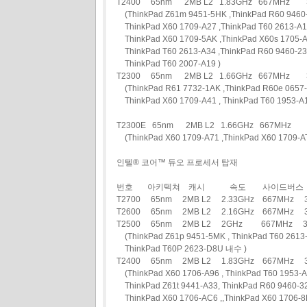
T2400 65nm 2MB L2 1.83GHz 667MH
(ThinkPad Z61m 9451-5HK ,ThinkPad R60 9460-A
ThinkPad X60 1709-A27 ,ThinkPad T60 2613-A19
ThinkPad X60 1709-5AK ,ThinkPad X60s 1705-A
ThinkPad T60 2613-A34 ,ThinkPad R60 9460-23
ThinkPad T60 2007-A19 )
T2300 65nm 2MB L2 1.66GHz 667MH
(ThinkPad R61 7732-1AK ,ThinkPad R60e 0657-
ThinkPad X60 1709-A41 , ThinkPad T60 1953-A1
T2300E 65nm 2MB L2 1.66GHz 667MH
(ThinkPad X60 1709-A71 ,ThinkPad X60 1709-A
인텔® 코어™ 듀오 프로세서 탑재
번호 아키텍쳐 캐시 속도 사이드버스 
T2700 65nm 2MB L2 2.33GHz 667MH
T2600 65nm 2MB L2 2.16GHz 667MHz
T2500 65nm 2MB L2 2GHz 667MHz
(ThinkPad Z61p 9451-5MK , ThinkPad T60 2613-
ThinkPad T60P 2623-D8U 내수 )
T2400 65nm 2MB L2 1.83GHz 667MHz
(ThinkPad X60 1706-A96 , ThinkPad T60 1953-A
ThinkPad Z61t 9441-A33, ThinkPad R60 9460-3
ThinkPad X60 1706-AC6 ,,ThinkPad X60 1706-8