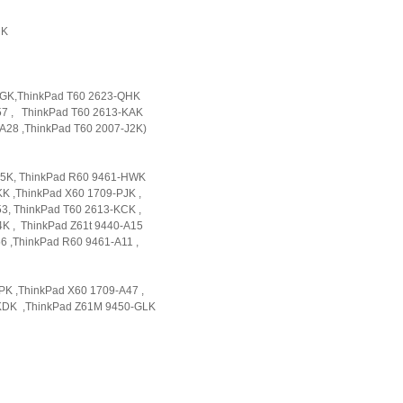
4UK
QGK,ThinkPad T60 2623-QHK
7 , ThinkPad T60 2613-KAK
28 ,ThinkPad T60 2007-J2K)
Q5K, ThinkPad R60 9461-HWK
K ,ThinkPad X60 1709-PJK ,
3, ThinkPad T60 2613-KCK ,
K , ThinkPad Z61t 9440-A15
 ,ThinkPad R60 9461-A11 ,
K ,ThinkPad X60 1709-A47 ,
KDK ,ThinkPad Z61M 9450-GLK