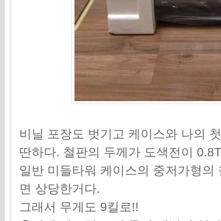
비닐 포장도 벗기고 케이스와 나의 첫
딴하다. 철판의 두께가 도색전이 0.8
일반 미들타워 케이스의 중저가형의 철
면 상당한거다.
그래서 무게도 9킬로!!