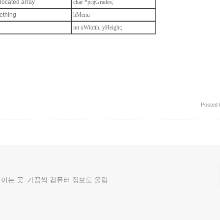
located array
char *prgGrades;
ething
hMenu
int xWitdth, yHeight;
Posted
껄이는 곳. 가끔씩 컴퓨터 정보도 올림.