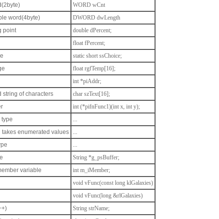
(2byte)
WORD wCnt
le word(4byte)
DWORD dwLength
g point
double dPercent;
float fPercent;
le
static short ssChoice;
ge
float rgfTemp[16];
int *piAddr;
 string of characters
char szText[16];
er
int (*pifnFunc1)(int x, int y);
 type
...
h takes enumerated values
...
ype
...
e
String *g_psBuffer;
 member variable
int m_iMember;
void vFunc(const long klGalaxies)
void vFunc(long &rlGalaxies)
++)
String strName;