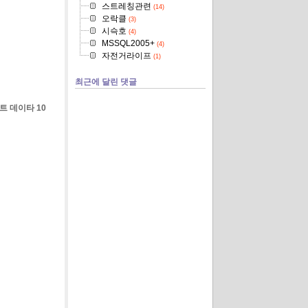
스트레칭관련
(14)
오락클
(3)
시슥호
(4)
MSSQL2005+
(4)
자전거라이프
(1)
최근에 달린 댓글
바이트 데이타 10