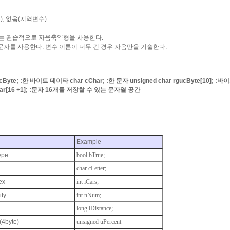
), 없음(지역변수)
서는 관습적으로 자음축약형을 사용한다._
 대문자를 사용한다. 변수 이름이 너무 긴 경우 자음만을 기술한다.
cByte; :한 바이트 데이타 char cChar; :한 문자 unsigned char rgucByte[10]; :
zChar[16 +1]; :문자 16개를 저장할 수 있는 문자열 공간
Example
ype
bool bTrue;
char cLetter;
ex
int iCars;
ity
int nNum;
long lDistance;
(4byte)
unsigned uPercent