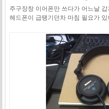
주구장창 이어폰만 쓰다가 어느날 
헤드폰이 급땡기던차 마침 필요가 있