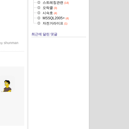
스트레칭관련
(14)
오락클
(3)
시슥호
(4)
MSSQL2005+
(4)
자전거라이프
(1)
최근에 달린 댓글
shunman
 by