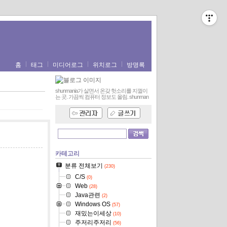
홈
태그
미디어로그
위치로그
방명록
shunmania가 살면서 온갖 헛소리를 지껄이
는 곳. 가끔씩 컴퓨터 정보도 올림.
shunman
카테고리
분류 전체보기
(230)
C/S
(0)
Web
(28)
Java관련
(2)
Windows OS
(57)
재밌는이세상
(10)
주저리주저리
(56)