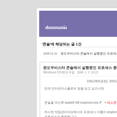
shunmania
'콘솔'에 해당되는 글 1건
윈도우비스타 콘솔에서 실행중인 프로세
2008.01.02
윈도우비스타 콘솔에서 실행중인 프로세스 
Windows OS/윈도우팁
2008. 1. 2. 03:22
336x280(권장), 30
만약 인터넷익스플로러 창을 닫고 싶으시면
콘솔을 여신후 taskkill /IM iexplorer.exe /F <-
대소문
하시면 작업관리자상에서의 프로세스 이름이 iexplore
프로세스가 종료됩니다