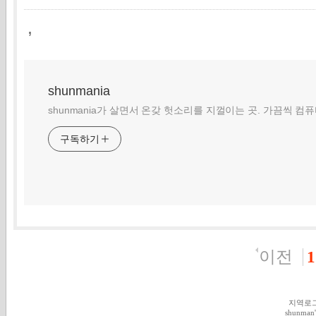
,
shunmania
shunmania가 살면서 온갖 헛소리를 지껄이는 곳. 가끔씩 컴
구독하기
이전
1
지역로
shunman