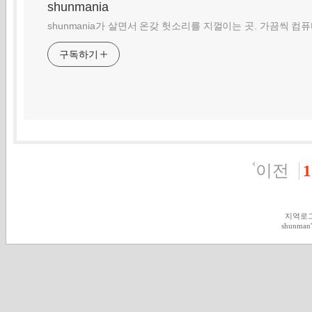
shunmania
shunmania가 살면서 온갖 헛소리를 지껄이는 곳. 가끔씩 컴
구독하기
이전
1
지역로
shunman