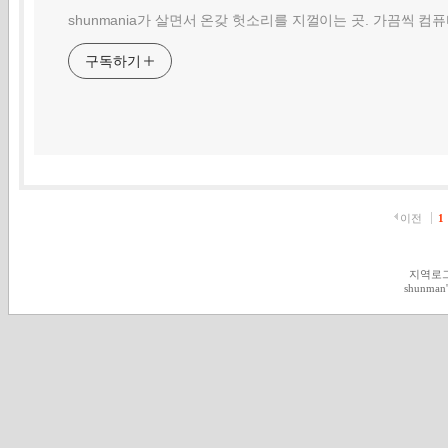
shunmania가 살면서 온갖 헛소리를 지껄이는 곳. 가끔씩 컴
구독하기
이전
1
지역로
shunman