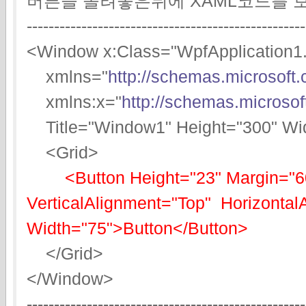
버튼을 올려놓은뒤에 XAML코드를 
---------------------------------------------------
<Window x:Class="WpfApplication1
xmlns="
http://schemas.microsoft
xmlns:x="
http://schemas.microso
Title="Window1" Height="300" Wi
<Grid>
<Button Height="23" Margin="6
VerticalAlignment="Top" Horizontal
Width="75">Button</Button>
</Grid>
</Window>
---------------------------------------------------