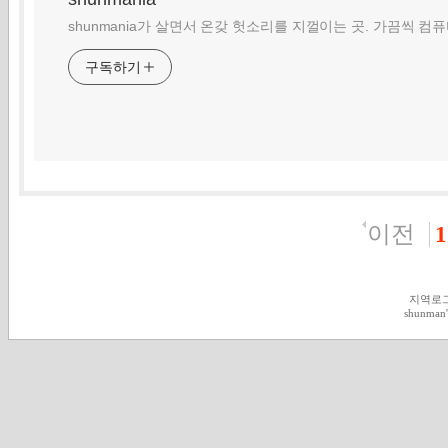
shunmania가 살면서 온갖 헛소리를 지껄이는 곳. 가끔씩 컴
구독하기
이전
1
지역로
shunman