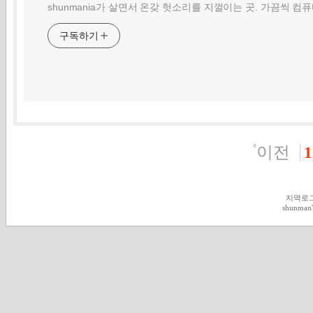
shunmania가 살면서 온갖 헛소리를 지껄이는 곳. 가끔씩 컴
구독하기
이전
1
지역로
shunman