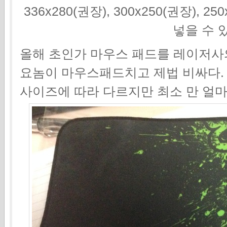
336x280(권장), 300x250(권장), 2
넣을 수 
올해 초인가 마우스 패드를 레이저사
요놈이 마우스패드치고 제법 비싸다
사이즈에 따라 다르지만 최소 만 얼마