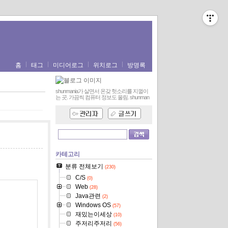
홈
태그
미디어로그
위치로그
방명록
shunmania가 살면서 온갖 헛소리를 지껄이
는 곳. 가끔씩 컴퓨터 정보도 올림.
shunman
카테고리
분류 전체보기
(230)
C/S
(0)
Web
(28)
Java관련
(2)
Windows OS
(57)
재밌는이세상
(10)
주저리주저리
(56)