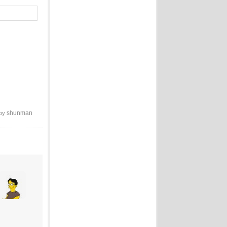
shunman
 by