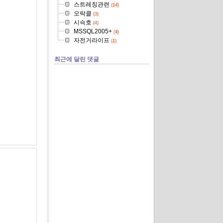
스트레칭관련
(14)
오락클
(3)
시슥호
(4)
MSSQL2005+
(4)
자전거라이프
(1)
최근에 달린 댓글