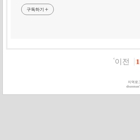
구독하기
이전
1
지역로
shunman