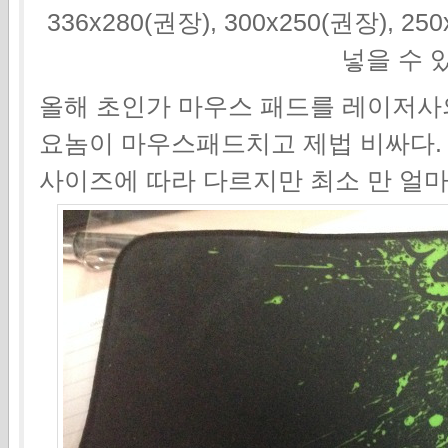
336x280(권장), 300x250(권장), 2
넣을 수 
올해 초인가 마우스 패드를 레이저사
요놈이 마우스패드치고 제법 비싸다
사이즈에 따라 다르지만 최소 만 얼마