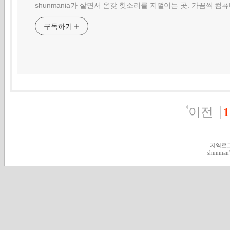
shunmania가 살면서 온갖 헛소리를 지껄이는 곳. 가끔씩 컴
구독하기
이전
1
지역로
shunman