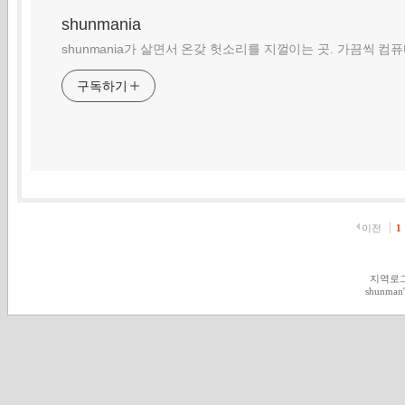
shunmania
shunmania가 살면서 온갖 헛소리를 지껄이는 곳. 가끔씩 컴
구독하기
이전
1
지역로
shunman